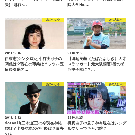
夫(旦那)や…
院大学No.…
あの人は今
あの人は今
2018.12.16
2018.12.2
伊東恵(シンクロ)と小谷実可子の
【田端良基（たばたよしき）天才
関係は？現在の職業は？ソウル五
スラッガー】元大阪桐蔭4番の弟
輪後引退の…
も甲子園に？…
あの人は今
あの人は今
2018.12.12
2019.8.23
dozan11(三木道三)の今現在や結
楯真由子の息子や今現在はシング
婚は？出身や本名や年齢は？過去
ルマザーでキャバ嬢？
の大…