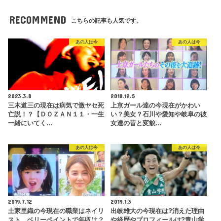
RECOMMEND
こちらの記事も人気です。
あの人は今
あの人は今
2023.3.8
2018.12.5
三木道三の現在は病気で激ヤセ死
上京ガール達の今現在がかわい
亡説！？【ＤＯＺＡＮ１１・一生
い？美女？石川や愛知や岐阜の彼
一緒にいてく…
女達の昔と変貌…
あの人は今
あの人は今
2019.7.12
2019.1.3
土家里織の今現在の職業はネイリ
出岐雄大の今現在は?消えた理由
スト、ベリーペイントで年収は？
や経歴やプロフィールは?青山学