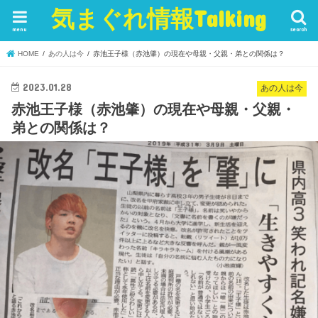
気まぐれ情報Talking
menu
search
HOME
あの人は今
赤池王子様（赤池肇）の現在や母親・父親・弟との関係は？
2023.01.28
あの人は今
赤池王子様（赤池肇）の現在や母親・父親・
弟との関係は？