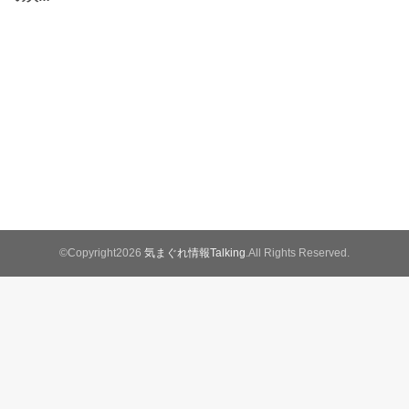
©Copyright2026
気まぐれ情報Talking
.All Rights Reserved.