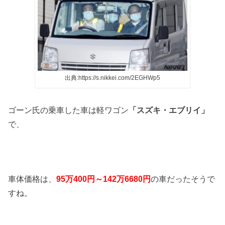
出典:https://s.nikkei.com/2EGHWp5
ゴーン氏の乗車した車は軽ワゴン
「スズキ・エブリイ」
で、
車体価格は、
95
万
400
円～
142
万
6680
円
の車だったそうで
すね。