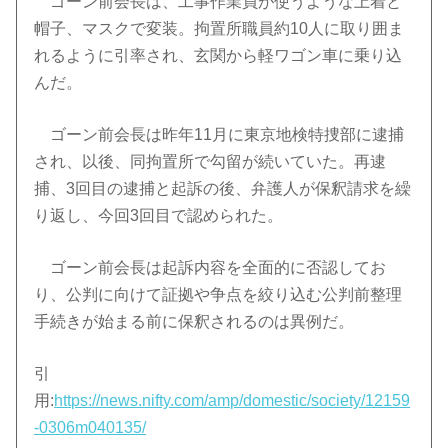
ゴーン前会長は、工事作業員が使うような上着と
帽子、マスクで変装。拘置所職員約
10
人に取り囲ま
れるように引率され、玄関から軽ワゴン車に乗り込
んだ。
ゴーン前会長は昨年
11
月に東京地検特捜部に逮捕
され、以後、同拘置所で勾留が続いていた。再逮
捕、
3
回目の逮捕と起訴の後、弁護人が保釈請求を繰
り返し、今回
3
回目で認められた。
ゴーン前会長は起訴内容を全面的に否認してお
り、公判に向けて証拠や争点を絞り込む公判前整理
手続きが始まる前に保釈されるのは異例だ。
引
用
:
https://news.nifty.com/amp/domestic/society/12159
-0306m040135/