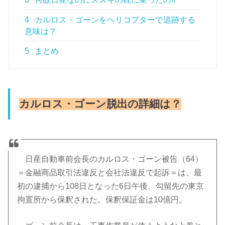
4
カルロス・ゴーンをヘリコプターで追跡する
意味は？
5
まとめ
カルロス・ゴーン脱出の詳細は？
日産自動車前会長のカルロス・ゴーン被告（
64
）
＝金融商品取引法違反と会社法違反で起訴＝は、最
初の逮捕から
108
日となった
6
日午後、勾留先の東京
拘置所から保釈された。保釈保証金は
10
億円。