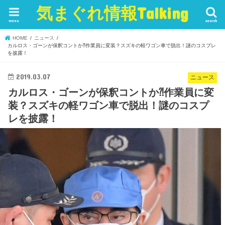
気まぐれ情報Talking
menu
search
HOME
ニュース
カルロス・ゴーンが保釈コントか⁈作業員に変装？スズキの軽ワゴン車で脱出！謎のコスプレ
を披露！
2019.03.07
ニュース
カルロス・ゴーンが保釈コントか⁈作業員に変
装？スズキの軽ワゴン車で脱出！謎のコスプ
レを披露！