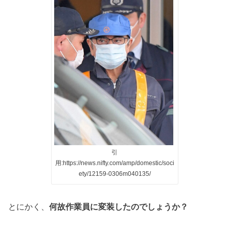
引
用:https://news.nifty.com/amp/domestic/soci
ety/12159-0306m040135/
とにかく、
何故作業員に変装したのでしょうか？