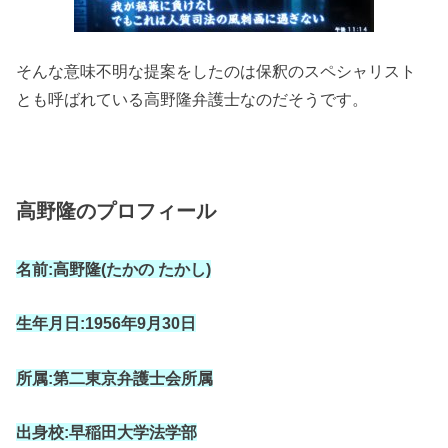
そんな意味不明な提案をしたのは保釈のスペシャリスト
とも呼ばれている高野隆弁護士なのだそうです。
高野隆のプロフィール
名前
:
高野隆(たかの たかし)
生年月日
:1956
年
9
月
30
日
所属
:
第二東京弁護士会所属
出身校
:
早稲田大学法学部