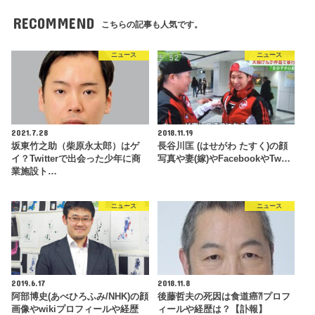
RECOMMEND
こちらの記事も人気です。
ニュース
ニュース
2021.7.28
2018.11.19
坂東竹之助（柴原永太郎）はゲ
長谷川匡 (はせがわ たすく)の顔
イ？Twitterで出会った少年に商
写真や妻(嫁)やFacebookやTw…
業施設ト…
ニュース
ニュース
2019.6.17
2018.11.8
阿部博史(あべひろふみ/NHK)の顔
後藤哲夫の死因は食道癌⁈プロフ
画像やwikiプロフィールや経歴
ィールや経歴は？【訃報】