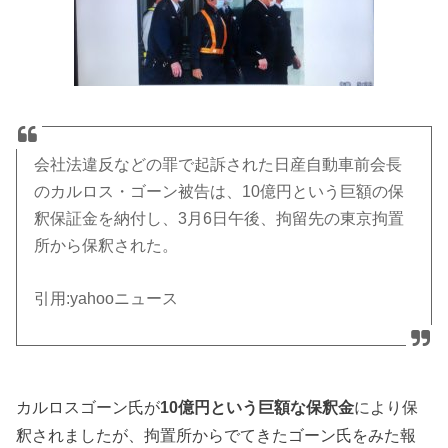
会社法違反などの罪で起訴された日産自動車前会長
のカルロス・ゴーン被告は、
10
億円という巨額の保
釈保証金を納付し、
3
月
6
日午後、拘留先の東京拘置
所から保釈された。
引用
:yahoo
ニュース
カルロスゴーン氏が
10
億円という巨額な保釈金
により保
釈されましたが、拘置所からでてきたゴーン氏をみた報