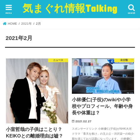
気まぐれ情報Talking
menu
search
HOME
2021年
2月
2021年2月
ニュース
未分類
小林優仁(子役)のwikiや小学
校やプロフィール、年齢や身
長や体重は？
2021.02.27
小室哲哉の子供はことり？
スポンサードリンク 小林優仁(子役)がNHK大河
ドラマ「青天を衝け」の主人公・渋沢栄一の幼少
KEIKOとの離婚理由は嘘？
期を演じており話題になっています。 小林優仁