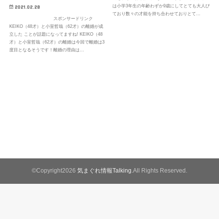
は小学3年生の年齢わずか9歳にしてとても大人び
2021.02.28
ており数々の才能を持ち合わせておりとて…
スポンサードリンク
KEIKO（48才）と小室哲哉（62才）の離婚が成
立した ことが話題になってますね! KEIKO（48
才）と小室哲哉（62才）の離婚は今回で離婚は3
度目となるそうです！離婚の理由は…
©Copyright2026
気まぐれ情報Talking
.All Rights Reserved.