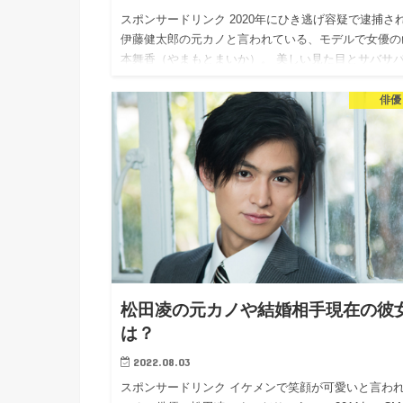
スポンサードリンク 2020年にひき逃げ容疑で逮捕さ
伊藤健太郎の元カノと言われている、モデルで女優の
本舞香（やまもとまいか）。 美しい見た目とサバサ
た性格がとても人気になっていますよね。 今回の記
は、山本舞…
俳優
松田凌の元カノや結婚相手現在の彼
は？
2022.08.03
スポンサードリンク イケメンで笑顔が可愛いと言わ