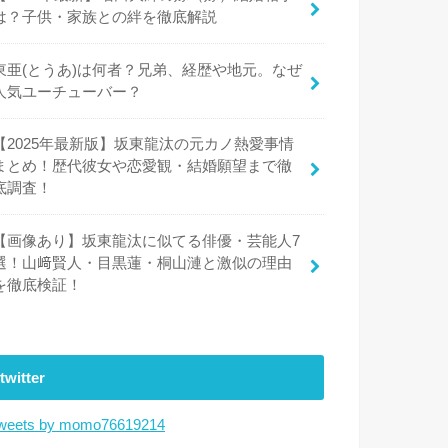
は？子供・家族との絆を徹底解説
東亜(とうあ)は何者？兄弟、経歴や地元。なぜ
人気ユーチューバー？
【2025年最新版】坂東龍汰の元カノ熱愛事情
まとめ！歴代彼女や恋愛観・結婚願望まで徹
底調査！
【画像あり】坂東龍汰に似てる俳優・芸能人7
選！山﨑賢人・目黒蓮・桐山漣と激似の理由
を徹底検証！
twitter
weets by momo76619214