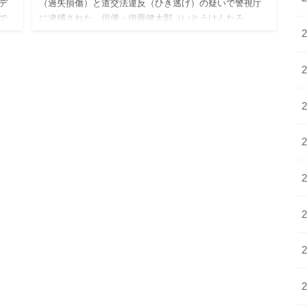
デ
（過失損傷）と道交法違反（ひき逃げ）の疑いで警視庁
で
に逮捕された、俳優・伊藤健太郎（いとうけんたろ
結婚
う）。 人気絶頂の俳優が起こした交通事故に、多くのフ
ァンが衝撃を受…