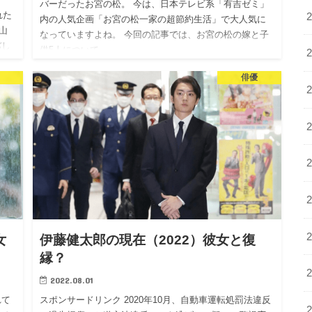
バーだったお宮の松。 今は、日本テレビ系「有吉ゼミ」
れた
内の人気企画「お宮の松一家の超節約生活」で大人気に
山
なっていますよね。 今回の記事では、お宮の松の嫁と子
バし
供5人について…
事で
俳優
女
伊藤健太郎の現在（2022）彼女と復
縁？
2022.08.01
れて
スポンサードリンク 2020年10月、自動車運転処罰法違反