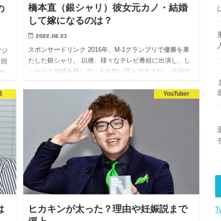
橋本直（銀シャリ）彼女元カノ・結婚
の
して嫁になるのは？
2022.08.23
スポンサードリンク 2016年、M-1グランプリで優勝を果
フジ
たした銀シャリ。 以後、様々なテレビ番組に出演し、し
今回
っかりと功績を残しているお笑い芸人ですよね。 今回の
旅
記事で紹介する橋本直は、銀シャリのツッコミ担当。 高
母親
学歴芸…
類
YouTuber
は
ヒカキンが太った？理由や妊娠説まで
T