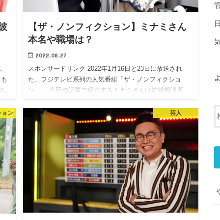
彼
【ザ・ノンフィクション】ミナミさん
本名や職場は？
2022.08.27
た、
スポンサードリンク 2022年1月16日と23日に放送され
ても
た、フジテレビ系列の人気番組「ザ・ノンフィクショ
る
ン」。 今回の記事で紹介するミナミさんは結婚相談所
今回
「マリーミー」の会員で、先日無事に成婚したとして話
題になっていま…
ション
芸人