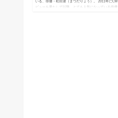
いる、俳優・松田凌（まつだりょう）。 2011年にCM
ビューを果たして以降、とても人気になっている俳優
す。 今回の記事では、松田凌の2022年現在の彼女、
相手、…