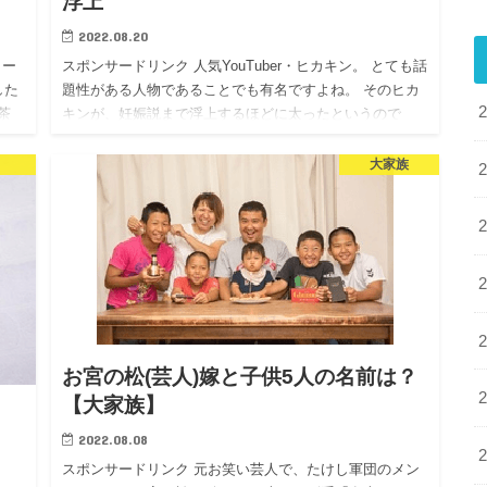
浮上
2022.08.20
ター
スポンサードリンク 人気YouTuber・ヒカキン。 とても話
した
題性がある人物であることでも有名ですよね。 そのヒカ
茶
キンが、妊娠説まで浮上するほどに太ったというので
藤
す。 いったい、どういうことなのでしょうか。 今回の記
事で…
大家族
お宮の松(芸人)嫁と子供5人の名前は？
【大家族】
2022.08.08
スポンサードリンク 元お笑い芸人で、たけし軍団のメン