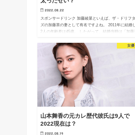
太ったせい？
2022.08.22
スポンサードリンク 加藤綾菜といえば、ザ・ドリフ
ズの加藤茶の妻として有名ですよね。 2011年に結婚
2人の年齢差は45歳。 したがって、結婚当時は「加藤
の財産目当て」などお金目的で結婚したと噂され、加
綾菜もか…
女優
山本舞香の元カレ歴代彼氏は9人で
2022現在は？
2022.08.19