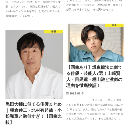
う りょうた）**さん。 現在永野芽郁さんとの噂
妹。 そのメンバーのひとりが、今回紹介する東
が話題になっていますが、歴代の彼女（元カノ）
亜（とうあ）です。 東亜は2021年3月、個人で
が気になりますよね！ その爽やかなルッ…
YouTubeチャンネルを立ち上げるほどの大人気
YouTuber！ この記事…
俳優
俳優
【画像あり】坂東龍汰に似て
る俳優・芸能人7選！山﨑賢
人・目黒蓮・桐山漣と激似の
理由を徹底検証！
2025.05.01
スポンサードリンク 俳優
黒田大輔に似てる俳優まとめ
として目覚ましい活躍を続ける坂東龍汰（ばんど
｜朝倉伸二・北村有起哉・小
う りょうた）さん。 整ったルックスと独特の存
在感で数々のドラマや映画に出演し、若手注目株
松和重と激似すぎ！【画像比
として人気急上昇中です。 そんな坂東さん、…
較】