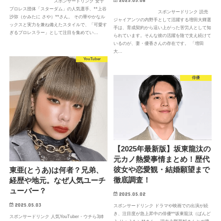
スポンサードリンク 女子
プロレス団体「スターダム」の人気選手、**上谷
スポンサードリンク 読売
沙弥（かみたに さや）**さん。 その華やかなル
ジャイアンツの内野手として活躍する増田大輝選
ックスと実力を兼ね備えたスタイルで、「可愛す
手は、育成契約から這い上がった苦労人として知
ぎるプロレスラー」として注目を集めてい…
られています。そんな彼の活躍を陰で支え続けて
いるのが、妻・優香さんの存在です。 「増田
大…
YouTuber
俳優
【2025年最新版】坂東龍汰の
元カノ熱愛事情まとめ！歴代
彼女や恋愛観・結婚願望まで
東亜(とうあ)は何者？兄弟、
徹底調査！
経歴や地元。なぜ人気ユーチ
ューバー？
2025.05.02
2025.05.03
スポンサードリンク ドラマや映画での出演が続
き、注目度が急上昇中の俳優**坂東龍汰（ばんど
スポンサードリンク 人気YouTuber・ウチら3姉