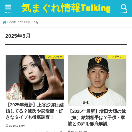
気まぐれ情報Talking
menu
search
HOME
2025年
5月
2025年5月
プロレスラー
スポーツ
【2025年最新】上谷沙弥は結
婚してる？彼氏や恋愛観・好
【2025年最新】増田大輝の嫁
きなタイプも徹底調査！
（嫁）結婚相手は？子供・家
族との絆を徹底解説
2025.05.09
2025.05.08