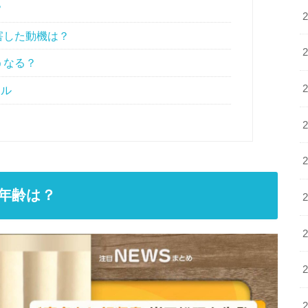
？
害した動機は？
うなる？
ール
年齢は？