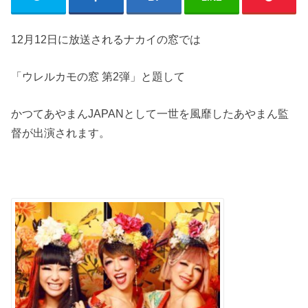
12
月
12
日に放送されるナカイの窓では
「ウレルカモの窓 第
2
弾」と題して
かつてあやまん
JAPAN
として一世を風靡したあやまん監
督が出演されます。