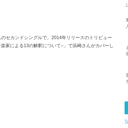
んのセカンドシングルで、
2014
年リリースのトリビュー
音楽家による
13
の解釈について
–
」で浜崎さんがカバーし
T