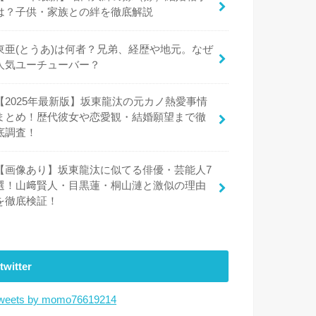
は？子供・家族との絆を徹底解説
東亜(とうあ)は何者？兄弟、経歴や地元。なぜ
人気ユーチューバー？
【2025年最新版】坂東龍汰の元カノ熱愛事情
まとめ！歴代彼女や恋愛観・結婚願望まで徹
底調査！
【画像あり】坂東龍汰に似てる俳優・芸能人7
選！山﨑賢人・目黒蓮・桐山漣と激似の理由
を徹底検証！
twitter
weets by momo76619214