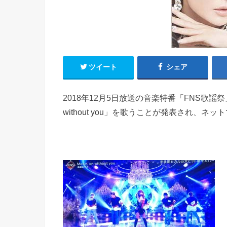
ツイート
シェア
2018
年
12
月
5
日放送の音楽特番「
FNS
歌謡祭
without you
」を歌うことが発表され、ネット