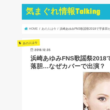
気まぐれ情報Talking
HOME
あの人は今
浜崎あゆみFNS歌謡祭2018で宇多
あの人は今
2018.12.05
浜崎あゆみFNS歌謡祭20
落胆…なぜカバーで出演？