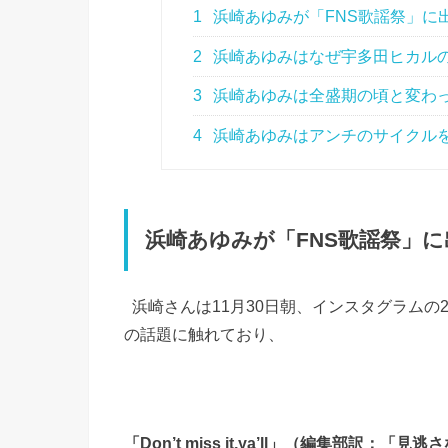
1
浜崎あゆみが「FNS歌謡祭」に
2
浜崎あゆみはなぜ宇多田ヒカル
3
浜崎あゆみは全盛期の頃と変わ
4
浜崎あゆみはアンチのサイクルを
浜崎あゆみが「
FNS
歌謡祭」に
浜崎さんは
11
月
30
日朝、インスタグラムの
の話題に触れており、
「
Don’t miss it
,
ya’ll
」（編集部訳：「見逃さ