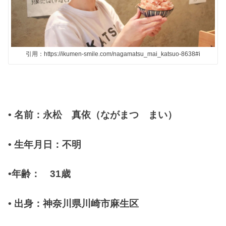
引用：https://ikumen-smile.com/nagamatsu_mai_katsuo-8638#i
•
名前：永松 真依（ながまつ まい）
•
生年月日：不明
•
年齢：
31
歳
•
出身：神奈川県川崎市麻生区