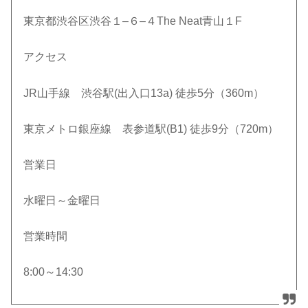
東京都渋谷区渋谷１
–
６
–
４
The Neat
青山１
F
アクセス
JR
山手線 渋谷駅
(
出入口
13a)
徒歩
5
分（
360m
）
東京メトロ銀座線 表参道駅
(B1)
徒歩
9
分（
720m
）
営業日
水曜日～金曜日
営業時間
8:00
～
14:30