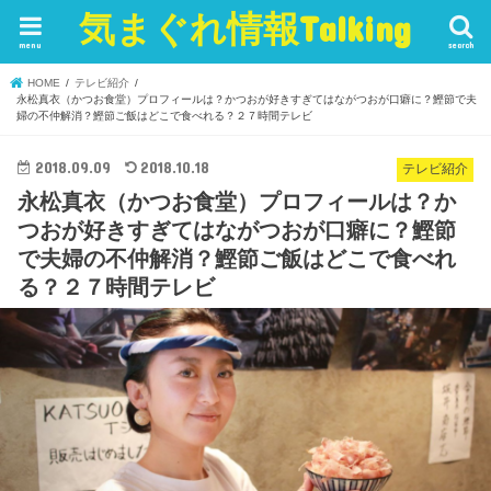
気まぐれ情報Talking
menu
search
HOME
テレビ紹介
永松真衣（かつお食堂）プロフィールは？かつおが好きすぎてはながつおが口癖に？鰹節で夫
婦の不仲解消？鰹節ご飯はどこで食べれる？２７時間テレビ
2018.09.09
2018.10.18
テレビ紹介
永松真衣（かつお食堂）プロフィールは？か
つおが好きすぎてはながつおが口癖に？鰹節
で夫婦の不仲解消？鰹節ご飯はどこで食べれ
る？２７時間テレビ