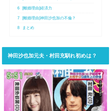
6
[離婚理由]経済力
7
[離婚理由]神田沙也加の不倫？
8
まとめ
神田沙也加元夫・村田充馴れ初めは？