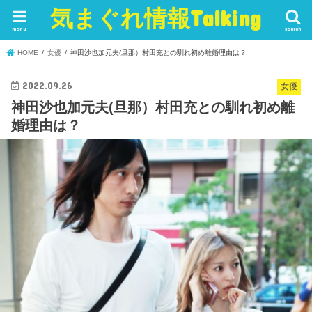
気まぐれ情報Talking
menu
search
HOME
女優
神田沙也加元夫(旦那）村田充との馴れ初め離婚理由は？
2022.09.26
女優
神田沙也加元夫(旦那）村田充との馴れ初め離
婚理由は？