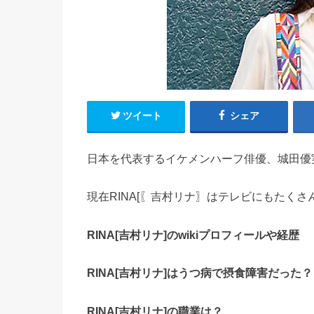
ツイート
シェア
日本を代表するイケメンハーフ俳優、城田優
現在
RINA
[〖吉村リナ〗はテレビにもたくさ
RINA
[吉村リナ]の
wiki
プロフィールや経歴
RINA
[吉村リナ]はうつ病で摂食障害だった？
RINA
[吉村リナ]の職業は？