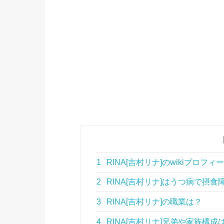
1
RINA[吉村リナ]のwikiプロフ
2
RINA[吉村リナ]はうつ病で摂
3
RINA[吉村リナ]の職業は？
4
RINA[吉村リナ]兄弟や家族構成