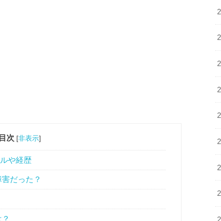
目次
[
非表示
]
ィールや経歴
食障害だった？
は？