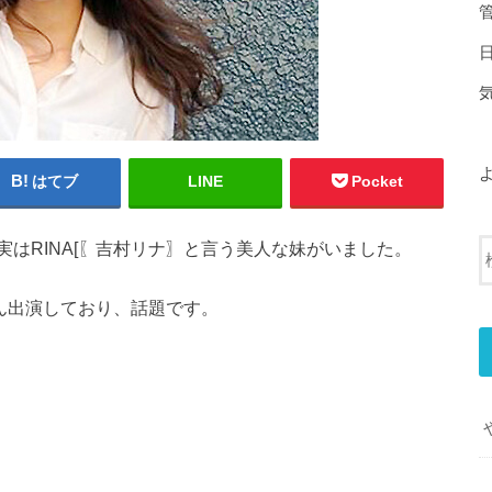
はてブ
LINE
Pocket
実は
RINA
[〖吉村リナ〗と言う美人な妹がいました。
ん出演しており、話題です。