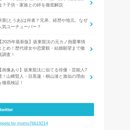
は？子供・家族との絆を徹底解説
東亜(とうあ)は何者？兄弟、経歴や地元。なぜ
人気ユーチューバー？
【2025年最新版】坂東龍汰の元カノ熱愛事情
まとめ！歴代彼女や恋愛観・結婚願望まで徹
底調査！
【画像あり】坂東龍汰に似てる俳優・芸能人7
選！山﨑賢人・目黒蓮・桐山漣と激似の理由
を徹底検証！
twitter
weets by momo76619214