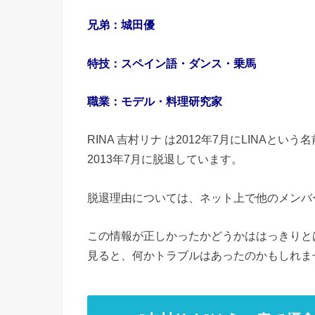
兄弟：城田優
特技：スペイン語・ダンス・乗馬
職業：モデル・料理研究家
RINA
吉村リナ
は
2012
年
7
月に
LINA
という名
2013
年
7
月に脱退しています。
脱退理由については、ネット上で他のメンバ
この情報が正しかったかどうかははっきりと
見ると、何かトラブルはあったのかもしれま