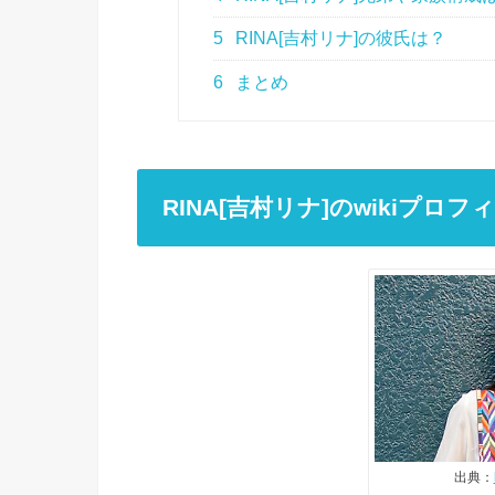
5
RINA[吉村リナ]の彼氏は？
6
まとめ
RINA
[吉村リナ]の
wiki
プロフィ
出典：