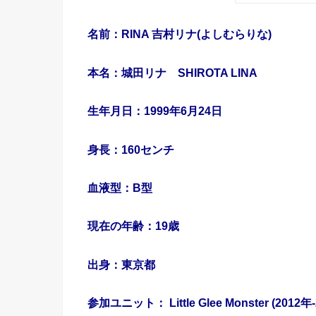
名前：
RINA
吉村リナ(よしむらりな)
本名：城田リナ
SHIROTA LINA
生年月日：
1999
年
6
月
24
日
身長：
160
センチ
血液型：
B
型
現在の年齢：
19
歳
出身：東京都
参加ユニット：
Little Glee Monster
(
2012
年