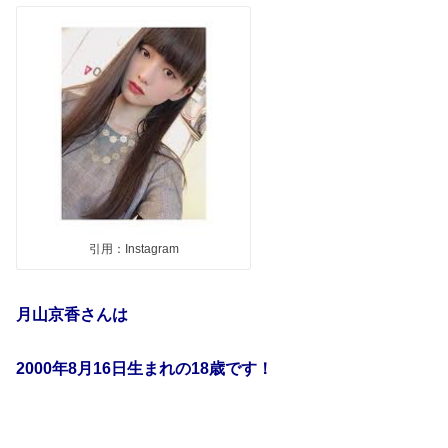
引用：Instagram
月山京香さんは
2000
年
8
月
16
日生まれの
18
歳です！