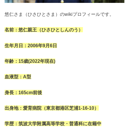
悠仁さま（ひさひとさま）のwikiプロフィールです。
名前：悠仁親王（ひさひとしんのう）
生年月日：2006年9月6日
年齢：15歳(2022年現在)
血液型：A型
身長：165cm前後
出身地：愛育病院（東京都港区芝浦1-16-10）
学歴：筑波大学附属高等学校・普通科に在籍中