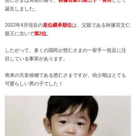
誕生しました。
2022年4月現在の
皇位継承順位
は、父親である秋篠宮文仁
親王に次いで
第2位
。
したがって、多くの国民が悠仁さまの一挙手一投足に注
目している事実があります。
将来の天皇候補である悠仁さまですが、幼少期はとても
可愛らしい男の子でした！