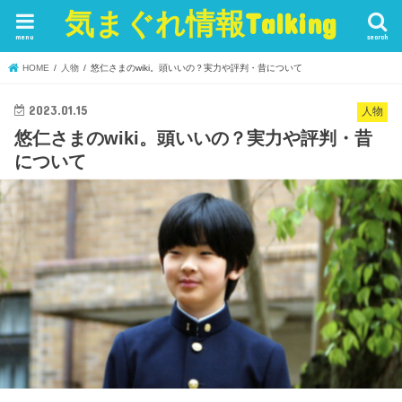
気まぐれ情報Talking
menu
search
HOME
人物
悠仁さまのwiki。頭いいの？実力や評判・昔について
2023.01.15
人物
悠仁さまのwiki。頭いいの？実力や評判・昔
について