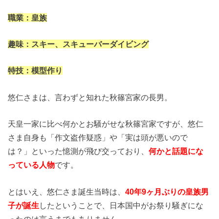
職業：皇族
趣味：スキー、スキューバーダイビング
特技：模型作り
悠仁さまは、言わずと知れた秋篠宮家の長男。
天皇一家に比べ何かとお騒がせな秋篠宮家ですが、悠仁
さま自身も「作文盗作疑惑」や「実は頭が悪いので
は？」といった憶測が飛び交っており、
何かと話題にな
っている人物
です。
とはいえ、悠仁さま誕生当時は、
40年9ヶ月ぶりの皇族男
子が誕生
したということで、日本国中がお祭り騒ぎにな
ったのは言うまでもありません。