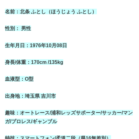
名前：北条 ふとし（ほうじょう ふとし）
性別： 男性
生年月日：
1976
年
10
月
08
日
身長
/
体重：
170cm /135kg
血液型：
O
型
出身地：埼玉県
吉川市
趣味：オートレース
/
浦和レッズサポーター
/
サッカー
/
マン
ガ
/
プロレス
/
ギャンブル
特技：スマートフォン
/
柔道二段（県
16
無差別）