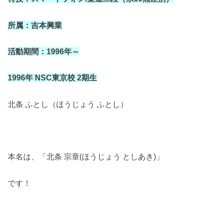
所属：吉本興業
活動期間：
1996
年～
1996
年
NSC
東京校
2
期生
北条 ふとし（ほうじょう ふとし）
本名は、「北条 宗章(ほうじょう としあき)」
です！