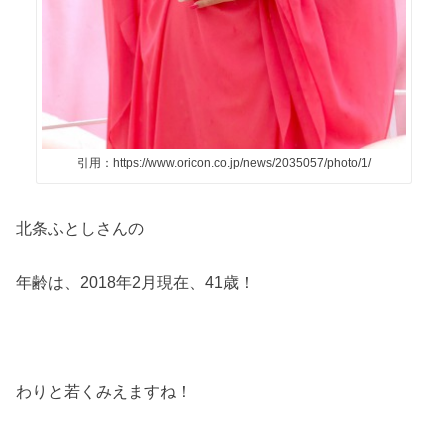
引用：https://www.oricon.co.jp/news/2035057/photo/1/
北条ふとしさんの
年齢は、
2018
年
2
月現在、
41
歳！
わりと若くみえますね！