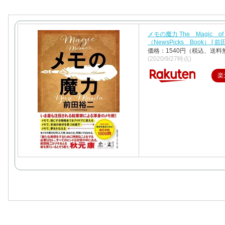
メモの魔力 The Magic o
（NewsPicks Book） [ 前
価格：1540円（税込、送料
(2020/9/27時点)
楽