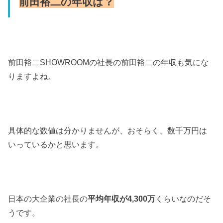
前田裕二の年収は？
前田裕二
SHOWROOM
の社長の前田裕二の年収も気にな
りますよね。
具体的な数値は分かりませんが、おそらく、数千万円は
いっているかと思います。
日本の大企業の社長の
平均年収が
4
,
300
万
くらいなのだそ
うです。