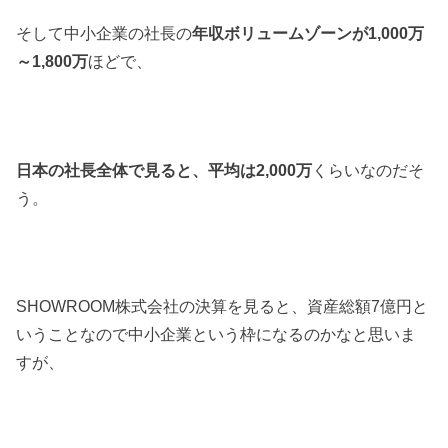
そして中小企業の社長の
年収ボリュームゾーンが
1
,
000
万
～
1
,
800
万
ほどで、
日本の社長全体で見ると、平均は
2
,
000
万
くらいなのだそ
う。
SHOWROOM
株式会社の決算を見ると、資産総額
7
億円と
いうことなので中小企業という枠になるのかなと思いま
すが、