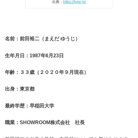
出典：
https://type.jp/
名前：前田裕二（まえだ
ゆうじ）
生年月日：
1987
年
6
月
23
日
年齢：３３歳（２０２０年９月現在）
出身：東京都
最終学歴：早稲田大学
職業：
SHOWROOM
株式会社 社長