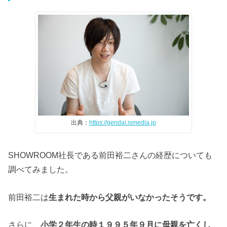
出典：
https://gendai.ismedia.jp
SHOWROOM
社長である前田裕二さんの経歴についても
調べてみました。
前田裕二は
生まれた時から父親がいなかったそうです。
さらに、
小学２年生の時１９９５年９月に母親を亡くし