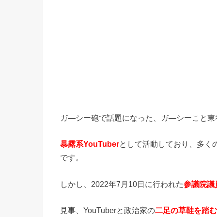
ガ―シー砲で話題になった、ガ―シーこと東
暴露系YouTuber
として活動しており、多く
です。
しかし、2022年7月10日に行われた
参議院議
見事、YouTuberと政治家の
二足の草鞋を踏む