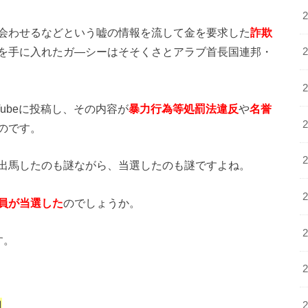
に会わせるなどという嘘の情報を流して金を要求した
詐欺
を手に入れたガ―シーはそそくさとアラブ首長国連邦・
ubeに投稿し、その内容が
暴力行為等処罰法違反
や
名誉
のです。
出馬したのも謎ながら、当選したのも謎ですよね。
員が当選した
のでしょうか。
す。
向