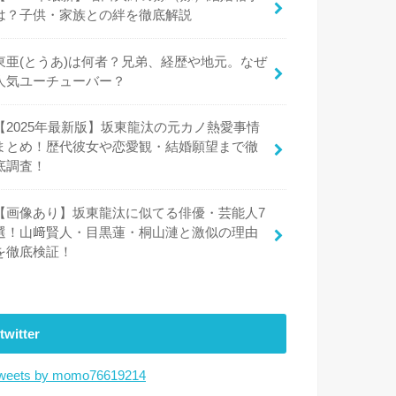
は？子供・家族との絆を徹底解説
東亜(とうあ)は何者？兄弟、経歴や地元。なぜ
人気ユーチューバー？
【2025年最新版】坂東龍汰の元カノ熱愛事情
まとめ！歴代彼女や恋愛観・結婚願望まで徹
底調査！
【画像あり】坂東龍汰に似てる俳優・芸能人7
選！山﨑賢人・目黒蓮・桐山漣と激似の理由
を徹底検証！
twitter
weets by momo76619214