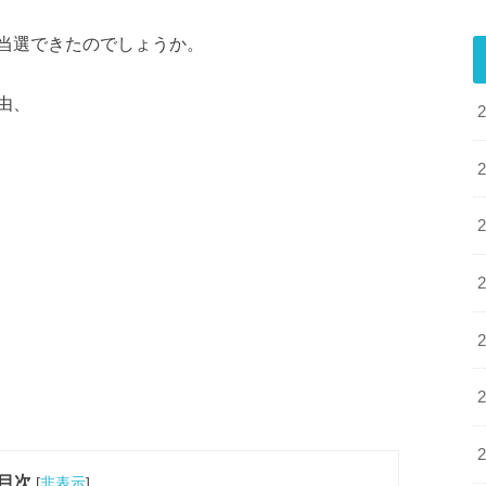
当選できたのでしょうか。
由、
目次
[
非表示
]