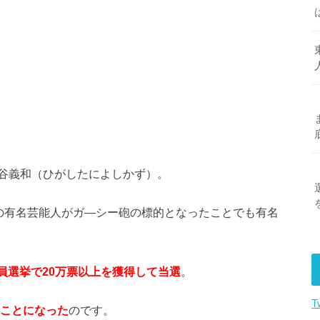
谷義和（ひがしたによしかず）。
の有名芸能人がガ―シー砲の標的となったことでも有名
員選挙で20万票以上を獲得して当選
。
T
ことになった
のです。