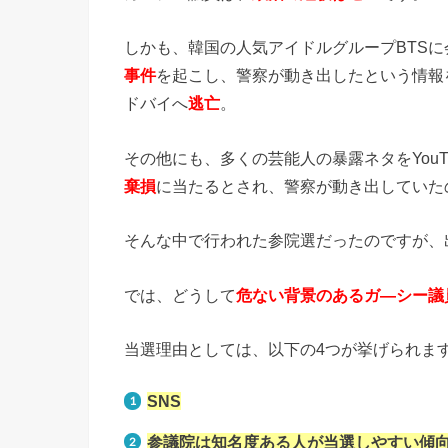
しかも、韓国の人気アイドルグループBTS
事件
を起こし、警察が動き出したという情報
ドバイへ
逃亡
。
その他にも、多くの芸能人の暴露ネタをYouT
棄損
に当たるとされ、警察が動き出していた
そんな中で行われた参院選だったのですが、
では、どうして
危ない背景のあるガ―シー議
当選理由としては、以下の4つが挙げられま
SNS
参議院は知名度ある人が当選しやすい傾