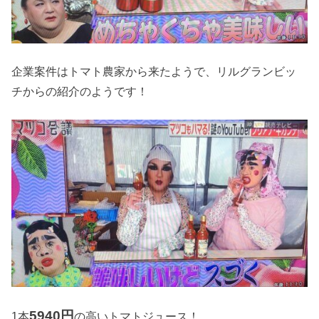
企業案件はトマト農家から来たようで、リルグランビッ
チからの紹介のようです！
5940
円
1
本
の高いトマトジュース！