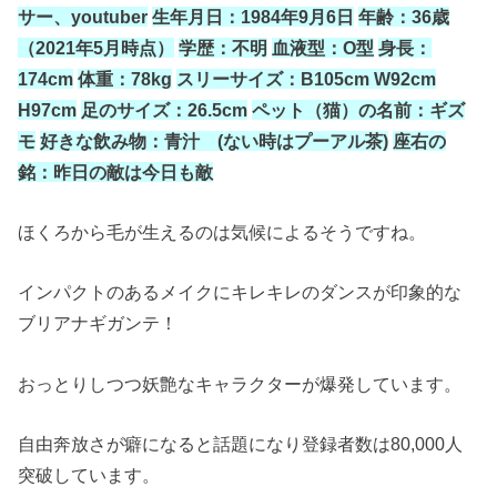
サー、youtuber
生年月日：
1984
年
9
月
6
日
年齢：
36
歳
（
2021
年
5
月時点）
学歴：不明
血液型：
O
型
身長：
174cm
体重：
78kg
スリーサイズ：
B105cm W92cm
H97cm
足のサイズ：
26.5cm
ペット（猫）の名前：ギズ
モ
好きな飲み物：青汁 (ない時はプーアル茶)
座右の
銘：昨日の敵は今日も敵
ほくろから毛が生えるのは気候によるそうですね。
インパクトのあるメイクにキレキレのダンスが印象的な
ブリアナギガンテ！
おっとりしつつ妖艶なキャラクターが爆発しています。
自由奔放さが癖になると話題になり登録者数は
80
,
000
人
突破しています。