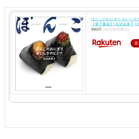
ぼんごのおにぎり おいしさ
【電子書籍】[ 右近由美子 ]
990円
(2021/5/30時点)
楽