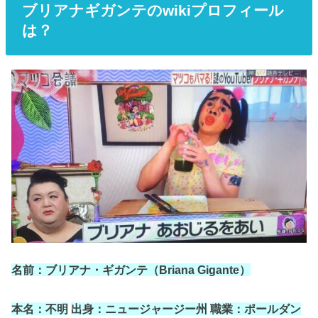
ブリアナギガンテの
wiki
プロフィール
は？
名前：ブリアナ・ギガンテ（
Briana Gigante
）
本名：不明
出身：ニュージャージー州
職業：ポールダン