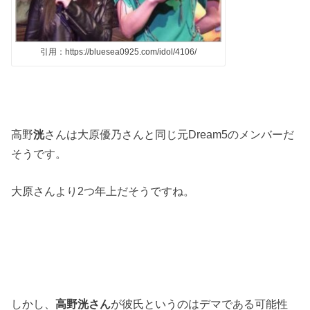
引用：https://bluesea0925.com/idol/4106/
高野
洸
さんは大原優乃さんと同じ元
Dream5
のメンバーだ
そうです。
大原さんより
2
つ年上だそうですね。
しかし、
高野洸さん
が彼氏というのはデマである可能性