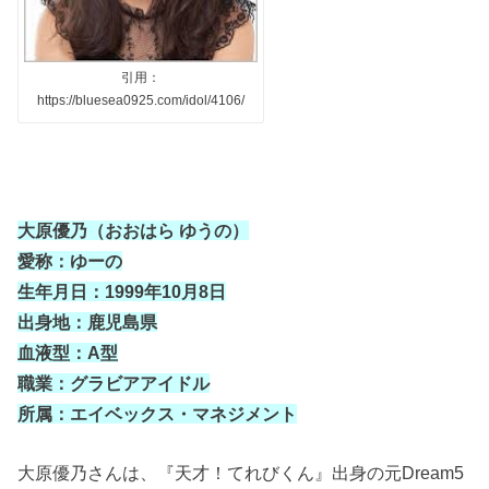
引用：
https://bluesea0925.com/idol/4106/
大原優乃（おおはら ゆうの）
愛称：ゆーの
生年月日：
1999
年
10
月
8
日
出身地：鹿児島県
血液型：
A
型
職業：グラビアアイドル
所属：エイベックス・マネジメント
大原優乃さんは、『天才！てれびくん』出身の元
Dream5