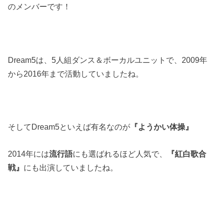
のメンバーです！
Dream5
は、
5
人組ダンス＆ボーカルユニットで、
2009
年
から
2016
年まで活動していましたね。
そして
Dream5
といえば有名なのが
『ようかい体操』
2014
年には
流行語
にも選ばれるほど人気で、
『紅白歌合
戦』
にも出演していましたね。