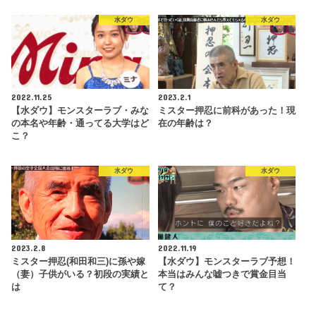
水ダウ
水ダウ
2022.11.25
2023.2.1
【水ダウ】モンスターラブ・みな
ミスター押忍に前科があった！現
の本名や年齢・通ってる大学はど
在の年齢は？
こ？
水ダウ
水ダウ
2023.2.8
2022.11.19
ミスター押忍(和田和三)に孫や嫁
【水ダウ】モンスターラブ予想！
（妻）子供がいる？初段の実績と
本当はみんな嘘つきで賞金目当
は
て？