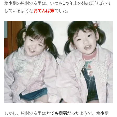
幼少期の松村沙友里は、いつも1つ年上の姉の真似ばかり
しているような
おてんば娘
でした。
しかし、松村沙友里は
とても病弱だった
ようで、幼少期