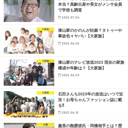
本当？高齢出産や長女がメンサ会員
で学校も調査
2023.07.04
大家族
漆山家のかのんが妊娠？タトゥーや
事故色々ヤバい【大家族】
2023.06.30
大家族
漆山家のテレビ放送2023 現在の家族
構成や年齢は？【大家族】
2023.06.29
大家族
石田さんち2023年の放送はいつで近
況！お母ちゃんファッション誌に載
る⁈
2023.06.12
女優
趣里の熱愛彼氏・同棲相手とは？歴