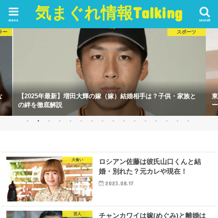
気まぐれ情報Talking
menu
search
ラー
スポーツ
な
【2025年最新】増田大輝の嫁（嫁）結婚相手は？子供・家族と
東
の絆を徹底解説
ー
大食い
ロシアン佐藤は彼氏山口くんと結
婚・別れた？元カレや現在！
2023.08.17
芸人
チャンカワイは嫁(めぐみ)と離婚は