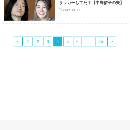
サッカーしてた？【中野信子の夫】
2023.06.09
<
1
2
3
4
5
6
…
85
>