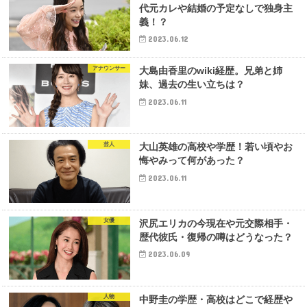
代元カレや結婚の予定なしで独身主
義！？
2023.06.12
アナウンサー
大島由香里のwiki経歴。兄弟と姉
妹、過去の生い立ちは？
2023.06.11
芸人
大山英雄の高校や学歴！若い頃やお
悔やみって何があった？
2023.06.11
女優
沢尻エリカの今現在や元交際相手・
歴代彼氏・復帰の噂はどうなった？
2023.06.09
人物
中野圭の学歴・高校はどこで経歴や