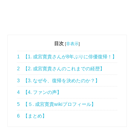
目次
[
非表示
]
1
【1. 成宮寛貴さんが8年ぶりに俳優復帰！】
2
【2. 成宮寛貴さんのこれまでの経歴】
3
【3. なぜ今、復帰を決めたのか？】
4
【4. ファンの声】
5
【５. 成宮寛貴wikiプロフィール】
6
【まとめ】