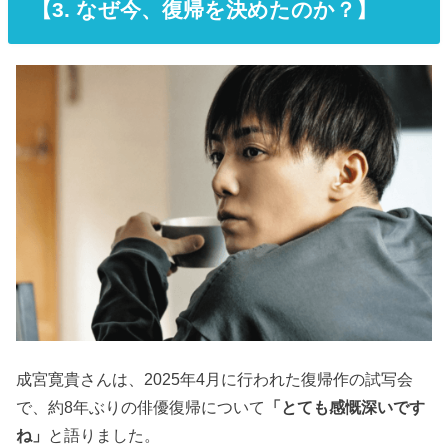
【
3. なぜ今、復帰を決めたのか？】
成宮寛貴さんは、2025年4月に行われた復帰作の試写会
で、約8年ぶりの俳優復帰について
「とても感慨深いです
ね」
と語りました。