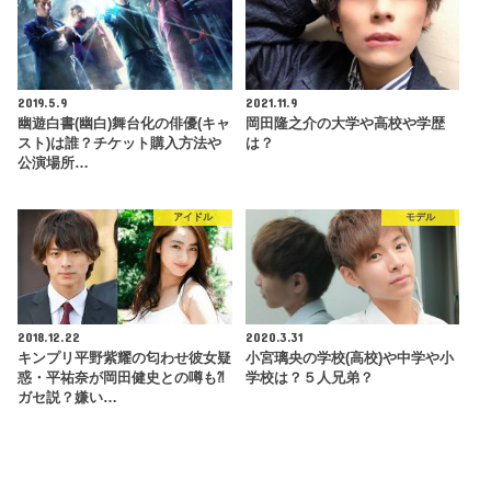
2019.5.9
2021.11.9
幽遊白書(幽白)舞台化の俳優(キャ
岡田隆之介の大学や高校や学歴
スト)は誰？チケット購入方法や
は？
公演場所…
アイドル
モデル
2018.12.22
2020.3.31
キンプリ平野紫耀の匂わせ彼女疑
小宮璃央の学校(高校)や中学や小
惑・平祐奈が岡田健史との噂も⁈
学校は？５人兄弟？
ガセ説？嫌い…