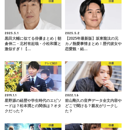
俳優
俳優
2025.5.1
2025.5.2
黒田大輔に似てる俳優まとめ｜朝
【2025年最新版】坂東龍汰の元
倉伸二・北村有起哉・小松和重と
カノ熱愛事情まとめ！歴代彼女や
激似すぎ！【…
恋愛観・結…
テレビ紹介
俳優
2019.1.1
2022.1.6
星野源の経歴や学生時代のエピソ
前山剛久の音声データ全文内容や
ードは？松本潤との関係は？オタ
どこで聞ける？親友がリークし
クだった？
た？
俳優
俳優