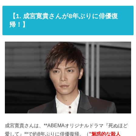
【
1. 成宮寛貴さんが8年ぶりに俳優復
帰！】
成宮寛貴さんは、**ABEMAオリジナルドラマ『死ぬほど
愛して』**で約8年ぶりに俳優復帰。（
“魅惑的な殺人