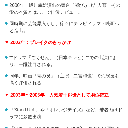
2000年、蜷川幸雄演出の舞台『滅びかけた人類、その
愛の本質とは…』で俳優デビュー。
同時期に芸能界入りし、徐々にテレビドラマ・映画へ
と進出。
▼ 2002年：ブレイクのきっかけ
**ドラマ『ごくせん』（日本テレビ）**での出演によ
り、一躍注目される。
同年、映画『青の炎』（主演：二宮和也）での演技も
高く評価される。
▼ 2003年〜2005年：人気若手俳優として地位確立
『Stand Up!!』や『オレンジデイズ』など、若者向けド
ラマに多数出演。