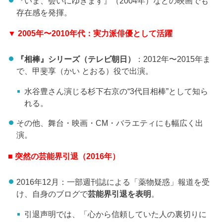
『いま、会いにゆきます』（2004年）などの映画でも
存在感を発揮。
▼ 2005年〜2010年代：実力派俳優として活躍
『相棒』シリーズ（テレビ朝日）
：2012年〜2015年ま
で、甲斐享（かい とおる）役で出演。
水谷豊さん演じる杉下右京の“3代目相棒”として知ら
れる。
その他、舞台・映画・CM・バラエティにも幅広く出
演。
■ 突然の芸能界引退（2016年）
2016年12月：一部週刊誌による「薬物疑惑」報道を受
け、自身のブログで
芸能界引退を表明
。
引退声明では、「心から信頼していた人の裏切りに