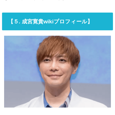
【
５. 成宮寛貴wikiプロフィール】