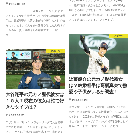
スポンサードリンク 女子フィギュアスケータ
2025.05.08
ー・坂本花織（さかもとかおり）。 2023年4月
13日から16日まで行われているISU世界フィギュ
スポンサードリンク 読売
アスケート国別対抗戦2023で、日本人代表選手
ジャイアンツの内野手として活躍する増田大輝選
として選ばれています。 ショートプ…
手は、育成契約から這い上がった苦労人として知
られています。そんな彼の活躍を陰で支え続けて
いるのが、妻・優香さんの存在です。 「増田
大…
スポーツ
スポーツ
近藤健介の元カノ歴代彼女
は？結婚相手は高橋真央で熱
愛や子供がいるか調査！
大谷翔平の元カノ歴代彼女は
１５人？現在の彼女は誰で好
2023.03.20
きなタイプは？
スポンサードリンク プロ野球・福岡ソフトバン
クホークスに所属している近藤健介（こんどうけ
2023.03.17
んすけ）。 2023年に開催されているWBCにも出
場しており、トップクラスのプロ野球選手として
スポンサードリンク メジャーリーグで大活躍中
知られています。 東京オリンピック野球…
のプロ野球選手・大谷翔平（おおたにしょうへ
い）。 小さい子供から年配の方まで、実に多く