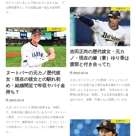
のファンがいることで知られていますよね。 プ
ロ野球選手としての活躍は超一流な大谷翔平。
スポーツ
で…
スポーツ
吉田正尚の歴代彼女・元カ
ノ・現在の嫁（妻）ゆり香は
渡部と付き合ってた
ヌートバーの元カノ歴代彼
2023.03.16
女・現在の彼女との馴れ初
スポンサードリンク プロ野球・オリックスバフ
め・結婚間近で年収ヤバイ金
ァローズの主砲であり選手会長を務めていた吉田
正尚（よしだまさたか）選手。 今行われている
持ち？
野球の世界大会「WBC」でも日本代表選手に選
ばれており、攻撃・守備ともに活躍しています。
2023.03.15
…
スポンサードリンク 野球の世界大会「WBC」
で、日本代表に選出されているラーズ・ヌートバ
ー選手。 アメリカ人の父親と日本人の母親を持
スポーツ
つハーフで、榎田達治（えのきだ たつじ）とい
う日本名から「たっちゃん」という愛称でも知
ら…