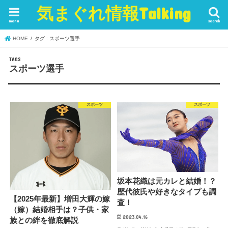
気まぐれ情報Talking
menu
search
HOME
タグ : スポーツ選手
スポーツ選手
スポーツ
スポーツ
坂本花織は元カレと結婚！？
歴代彼氏や好きなタイプも調
【2025年最新】増田大輝の嫁
査！
（嫁）結婚相手は？子供・家
2023.04.16
族との絆を徹底解説