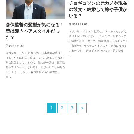
チョギュソンの元カノや現在
の彼女・結婚して嫁や子供が
いる？
森保監督の髪型が気になる！
2022.12.03
昔は違うヘアスタイルだっ
スポンサードリンク 世間は、ワールドカップで
盛り上がっていますね。 そんなワールドカップ
た？
出場者の中で、サッカー韓国代表・チョギュソン
2022.11.30
（背番号9）がカッコイイと大きく話題になって
いるのです。 チョギュソンのカッコ良さゆえ、
スポンサードリンク サッカー日本代表の森保一
…
（もりやすはじめ）監督。 いつも同じような地
味な髪型をしているので、誰もが一度は「森保監
督ってオシャレしないの？」と思ったことがある
でしょう。 しかし、森保監督のあの髪型は、
実…
1
2
3
>