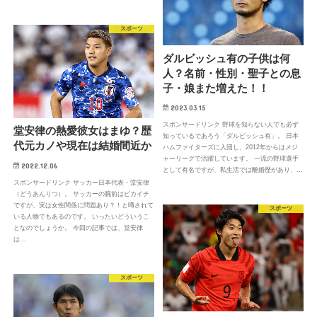
スポーツ
ダルビッシュ有の子供は何
人？名前・性別・聖子との息
子・娘また増えた！！
2023.03.15
スポンサードリンク 野球を知らない人でも必ず
堂安律の熱愛彼女はまゆ？歴
知っているであろう「ダルビッシュ有」。 日本
代元カノや現在は結婚間近か
ハムファイターズに入団し、2012年からはメジ
ャーリーグで活躍しています。 一流の野球選手
2022.12.06
として有名ですが、私生活では離婚歴があり、…
スポンサードリンク サッカー日本代表・堂安律
（どうあんりつ）。 サッカーの腕前はピカイチ
ですが、実は女性関係に問題あり？！と噂されて
スポーツ
いる人物でもあるのです。 いったいどういうこ
となのでしょうか。 今回の記事では、堂安律
は…
スポーツ