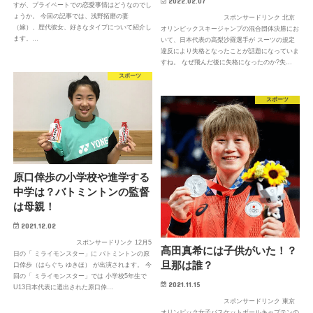
2022.02.07
すが、プライベートでの恋愛事情はどうなのでし
ょうか。 今回の記事では、浅野拓磨の妻
スポンサードリンク 北京
（嫁）、歴代彼女、好きなタイプについて紹介し
オリンピックスキージャンプの混合団体決勝にお
ます。…
いて、日本代表の高梨沙羅選手が スーツの規定
違反により失格となったことが話題になっていま
すね。 なぜ飛んだ後に失格になったのか?失…
スポーツ
スポーツ
原口倖歩の小学校や進学する
中学は？バトミントンの監督
は母親！
2021.12.02
スポンサードリンク 12月5
髙田真希には子供がいた！？
日の「 ミライモンスター」に バトミントンの原
旦那は誰？
口倖歩（はらぐち ゆきほ） が出演されます。 今
回の「 ミライモンスター」では 小学校5年生で
2021.11.15
U13日本代表に選出された原口倖…
スポンサードリンク 東京
オリンピック女子バスケットボールキャプテンの