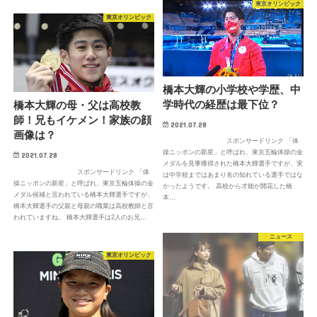
東京オリンピック
東京オリンピック
橋本大輝の小学校や学歴、中
学時代の経歴は最下位？
橋本大輝の母・父は高校教
師！兄もイケメン！家族の顔
2021.07.28
画像は？
スポンサードリンク 「体
操ニッポンの新星」と呼ばれ、東京五輪体操の金
2021.07.28
メダルを見事獲得された橋本大輝選手ですが、実
スポンサードリンク 「体
は中学校まではあまり名の知れている選手ではな
操ニッポンの新星」と呼ばれ、東京五輪体操の金
かったようです。 高校から才能が開花した橋
メダル候補と言われている橋本大輝選手ですが、
本…
橋本大輝選手の父親と母親の職業は高校教師と言
われていますね。 橋本大輝選手は2人のお兄…
ニュース
東京オリンピック