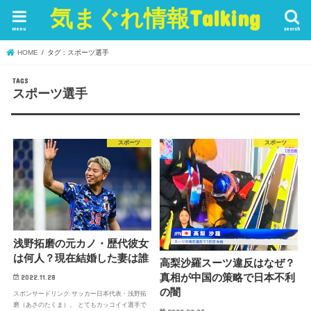
気まぐれ情報Talking
menu
search
HOME
タグ : スポーツ選手
スポーツ選手
スポーツ
スポーツ
浅野拓磨の元カノ・歴代彼女
は何人？現在結婚した妻は誰
高梨沙羅スーツ違反はなぜ？
真相が中国の策略で日本不利
2022.11.28
の闇
スポンサードリンク サッカー日本代表・浅野拓
磨（あさのたくま）。 とてもカッコイイ選手で