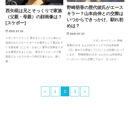
野崎萌香の歴代彼氏がエース
西矢椛は兄とそっくりで家族
キラー？山本由伸との交際は
（父親・母親）の顔画像は？
いつからできっかけ、馴れ初
[スケボー]
めは？
2021.07.26
2021.07.27
スポンサードリンク 東京オリンピックに新たに
スポンサードリンク 野崎
追加されたスケートボードの選手として選ばれて
萌香(のざき もえか)がオリックスの山本由伸
いる西矢椛（にしや もみじ）選手が見事金メダ
（22）都ホテル密会していたことが話題になって
ルを獲得されましたね。 東京オリンピックで新
います。 野崎萌香(のざき もえか)と山本由伸は
競技となったスケボーで初代王者となり、更に
いったいいつから交際しており、きっかけ…
最…
<
1
2
3
>