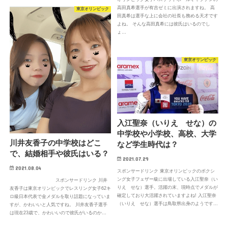
高田真希選手が有吉ゼミに出演されますね。 高
東京オリンピック
田真希は選手な上に会社の社長も務める天才です
よね。 そんな高田真希には彼氏はいるのでし
ょ…
東京オリンピック
入江聖奈（いりえ せな）の
中学校や小学校、高校、大学
川井友香子の中学校はどこ
など学生時代は？
で、結婚相手や彼氏はいる？
2021.07.29
2021.08.04
スポンサードリンク 東京オリンピックのボクシ
ング女子フェザー級に出場している入江聖奈（い
スポンサードリンク 川井
りえ せな）選手。活躍の末、現時点でメダルが
友香子は東京オリンピックでレスリング女子62キ
確定しており大活躍されていますよね! 入江聖奈
ロ級日本代表で金メダルを取り話題になっていま
（いりえ せな）選手は鳥取県出身のようです…
すが、かわいいと人気ですね。 川井友香子選手
は現在23歳で、かわいいので彼氏がいるのか…