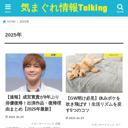
気まぐれ情報Talking
menu
search
HOME
2025年
2025年
俳優
トレンド
【速報】成宮寛貴が8年ぶり
【GW明け必見】休みボケを
俳優復帰！出演作品・復帰理
吹き飛ばす！生活リズムを戻
由まとめ【2025年最新】
す5つのコツ
2025.04.29
2025.04.29
スポンサードリンク 俳優
スポンサードリンク ゴー