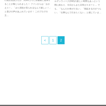
の成宮寛貴さんが、約8年ぶりに俳優業に復帰す
ルデンウィーク(GW)の楽しい時間もあっという
ることが報じられました！ ファンからは「おか
間に終わり、今日からまた日常がスタート… で
えり！」「また演技が見られるなんて嬉しい！」
も、「なんだか体がだるい」「朝起きるのがつら
と喜びの声があふれています！ このブログの
い」「仕事なんて行きたくない」と感じていま…
主…
<
1
2