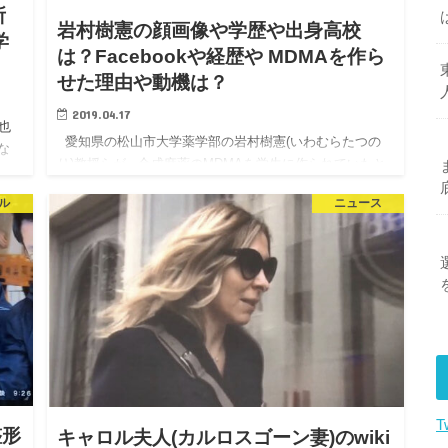
所
岩村樹憲の顔画像や学歴や出身高校
学
は？Facebookや経歴や MDMAを作ら
せた理由や動機は？
2019.04.17
也
愛知県の松山市大学薬学部の岩村樹憲(いわむらたつの
な
り)教授らが 合成麻薬のMDMAを学生に作られていたと
し
言う疑いで逮捕されたことが話題になっていますね。
ル
ニュース
麻薬研究者の免許を取得せ…
T
整形
キャロル夫人(カルロスゴーン妻)のwiki