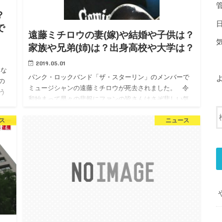
？
で
遠藤ミチロウの妻(嫁)や結婚や子供は？
家族や兄弟(姉)は？出身高校や大学は？
2019.05.01
んな
パンク・ロックバンド「ザ・スターリン」のメンバーで
の
ミュージシャンの遠藤ミチロウが死去されました。 令
う
和始まって早々の悲報にファンの皆さんはさぞ悲しい気
持ちになったでしょう。 遠藤ミチロウは68…
ス
ニュース