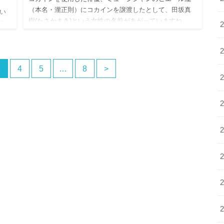
（本名・瀧正則）にコカインを譲渡したとして、田坂真
い
樹(たさかまき)という女性の名前があがっていますね。
や
田坂真樹（たさかまき）はDJ TASAKAというDJ…
いる
3
4
5
…
8
>