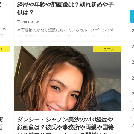
だ
経歴や年齢や顔画像は？馴れ初めや子
供は？
2019.04.09
との
今再逮捕でかなり話題になっているカルロスゴーンです
国
が、逮捕前はかなり金遣いが荒かったそうで、ヴェルサ
官
イユ宮殿で結婚式を挙げていたと言う話も聞きました。
ス
ニュース
その結婚式を挙げていた相手はなんと再婚相手だったそ
うで…
変
ダンシー・シャノン美沙のwiki経歴や
画
顔画像は？彼氏や事務所や両親や国籍