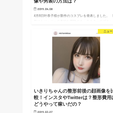
像や男装の方法は？
2019.04.08
4月8日叶恭子様が新作のコスプレを発表しました。 
前にもジョジョの奇妙な冒険のキャラクターのブチャ
ティのコスプレを披露し、 ジョジョ好きと言うこと
ニュー
話題になっていた叶恭子様ですが、今回はジ…
いきりちゃんの整形前後の顔画像を
較！インスタやTwitterは？整形費用
どうやって稼いだの？
2019.03.27