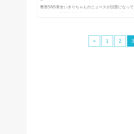
整形SNS美女いきりちゃんのニュースが話題になって
ますね。 整形SNS美女いきりちゃんは自分のTwitter
Instagramなどで自分の整形について赤裸々に語って
様です。 顔画像など…
<
1
2