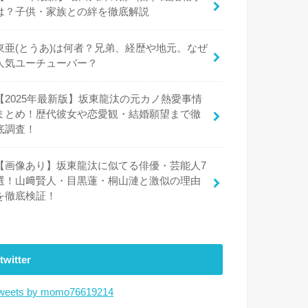
は？子供・家族との絆を徹底解説
東亜(とうあ)は何者？兄弟、経歴や地元。なぜ
人気ユーチューバー？
【2025年最新版】坂東龍汰の元カノ熱愛事情
まとめ！歴代彼女や恋愛観・結婚願望まで徹
底調査！
【画像あり】坂東龍汰に似てる俳優・芸能人7
選！山﨑賢人・目黒蓮・桐山漣と激似の理由
を徹底検証！
twitter
weets by momo76619214