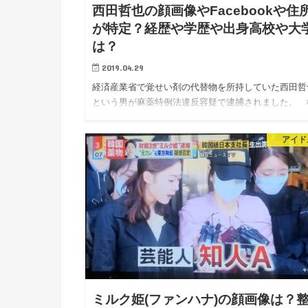
西田哲也の顔画像やFacebookや住
が特定？経歴や学歴や出身高校や大
は？
2019.04.29
経済産業省で覚せい剤の代替物を所持していた西田哲
という男が麻薬特例法違反容疑で逮捕されました。 
んと、西田哲也容疑者は28歳という若さで課長補佐を
ていたそうです。 自動車課課長補佐だった…
アイド
ミルク姫(ファンハナ)の顔画像は？