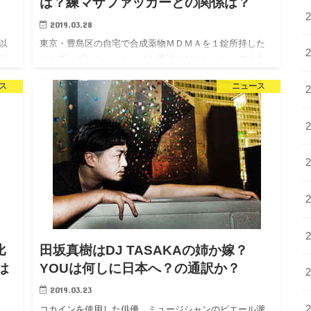
は？練マザファッカーとの関係は？
2019.03.28
以
東京・豊島区の自宅で合成薬物ＭＤＭＡを１錠所持した
ラ
として、ダンシー・シャノン美沙（だんしーしゃのんみ
で
さ）が罪に問われていましたが、 ついに初公判が行わ
ス
ニュース
れ判決が下されたようですね。 いったい犯行…
比
田坂真樹はDJ TASAKAの姉か嫁？
は
YOUは何しに日本へ？の通訳か？
2019.03.23
コカインを使用した俳優、ミュージシャンのピエール瀧