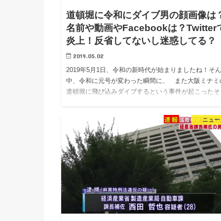
道頓堀に令和にダイブ男の顔画像は
名前や動画やFacebookは？Twitter
炎上！反省してないし迷惑してる？
2019.05.02
2019年5月1日、令和の新時代が始まりましたね！そ
中、令和に元号が変わった瞬間に、 また大阪ミナミ
道頓堀に飛び込みダイブするという事件が起こったそ
です！ しかもその道頓堀に飛び込んだ…
ニュー