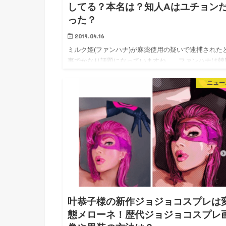
してる？本名は？知人Aはユチョン
った？
2019.04.16
ミルク姫(ファンハナ)が麻薬使用の疑いで逮捕された
事でかなり話題になっていますね。 ファンハナは韓
の南陽乳業創業者の孫娘なのだそうで、 警察官の上
ニュー
と関与しており、見逃し捜査をしていた噂…
叶恭子様の新作ジョジョコスプレは
態メローネ！歴代ジョジョコスプレ