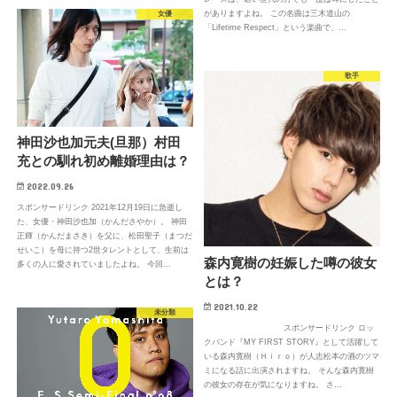
がありますよね。 この名曲は三木道山の
女優
「Lifetime Respect」という楽曲で、…
歌手
神田沙也加元夫(旦那）村田
充との馴れ初め離婚理由は？
2022.09.26
スポンサードリンク 2021年12月19日に急逝し
た、女優・神田沙也加（かんださやか）。 神田
正輝（かんだまさき）を父に、松田聖子（まつだ
せいこ）を母に持つ2世タレントとして、生前は
森内寛樹の妊娠した噂の彼女
多くの人に愛されていましたよね。 今回…
とは？
2021.10.22
未分類
スポンサードリンク ロッ
クバンド『MY FIRST STORY』として活躍して
いる森内寛樹（Ｈｉｒｏ）が人志松本の酒のツマ
ミになる話に出演されますね。 そんな森内寛樹
の彼女の存在が気になりますね。 さ…