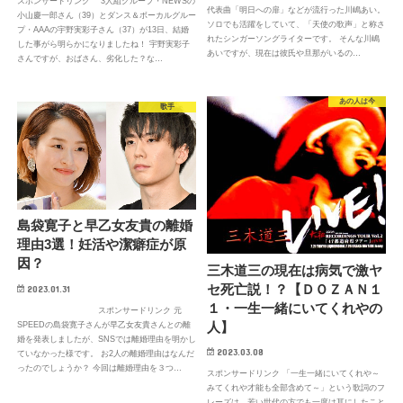
スポンサードリンク 3人組グループ・NEWSの
代表曲「明日への扉」などが流行った川嶋あい。
小山慶一郎さん（39）とダンス＆ボーカルグルー
ソロでも活躍をしていて、「天使の歌声」と称さ
プ・AAAの宇野実彩子さん（37）が13日、結婚
れたシンガーソングライターです。 そんな川嶋
した事がら明らかになりましたね！ 宇野実彩子
あいですが、現在は彼氏や旦那がいるの…
さんですが、おばさん、劣化した？な…
あの人は今
歌手
島袋寛子と早乙女友貴の離婚
理由3選！妊活や潔癖症が原
因？
三木道三の現在は病気で激ヤ
セ死亡説！？【ＤＯＺＡＮ１
2023.01.31
１・一生一緒にいてくれやの
スポンサードリンク 元
人】
SPEEDの島袋寛子さんが早乙女友貴さんとの離
婚を発表しましたが、SNSでは離婚理由を明かし
2023.03.08
ていなかった様です。 お2人の離婚理由はなんだ
ったのでしょうか？ 今回は離婚理由を３つ…
スポンサードリンク 「一生一緒にいてくれや～
みてくれや才能も全部含めて～」という歌詞のフ
レーズは、若い世代の方でも一度は耳にしたこと