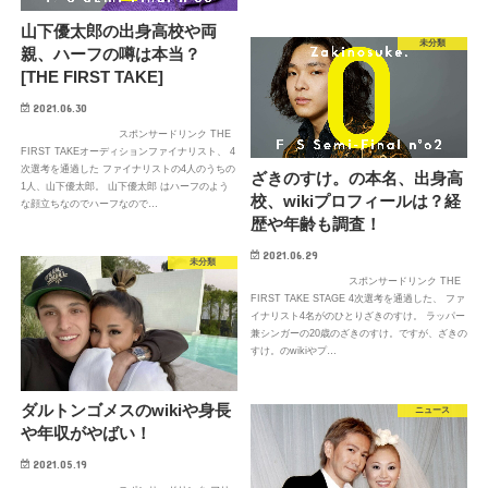
山下優太郎の出身高校や両
未分類
親、ハーフの噂は本当？
[THE FIRST TAKE]
2021.06.30
スポンサードリンク THE
FIRST TAKEオーディションファイナリスト、 4
次選考を通過した ファイナリストの4人のうちの
ざきのすけ。の本名、出身高
1人、山下優太郎。 山下優太郎 はハーフのよう
校、wikiプロフィールは？経
な顔立ちなのでハーフなので…
歴や年齢も調査！
2021.06.29
未分類
スポンサードリンク THE
FIRST TAKE STAGE 4次選考を通過した、 ファ
イナリスト4名がのひとりざきのすけ。 ラッパー
兼シンガーの20歳のざきのすけ。ですが、ざきの
すけ。のwikiやプ…
ダルトンゴメスのwikiや身長
ニュース
や年収がやばい！
2021.05.19