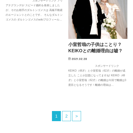
スポンサードリンク アリ
アナグランデが スピード婚約を発表しました
が、そのお相手のダルトンゴメスは 高級不動産
のエージェントとのことです。 そんなダルトン
ゴメスの ダルトンゴメスのwikiプロフィール…
小室哲哉の子供はことり？
KEIKOとの離婚理由は嘘？
2021.02.28
スポンサードリンク
KEIKO（48才）と小室哲哉（62才）の離婚が成
立した ことが話題になってますね! KEIKO（48
才）と小室哲哉（62才）の離婚は今回で離婚は3
度目となるそうです！離婚の理由は…
1
2
>