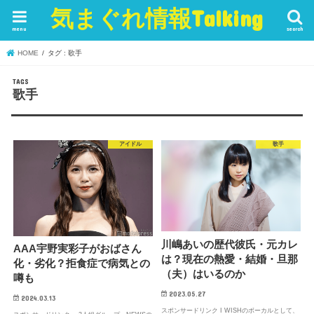
気まぐれ情報Talking
menu
search
HOME
タグ : 歌手
歌手
アイドル
歌手
川嶋あいの歴代彼氏・元カレ
AAA宇野実彩子がおばさん
は？現在の熱愛・結婚・旦那
化・劣化？拒食症で病気との
（夫）はいるのか
噂も
2023.05.27
2024.03.13
スポンサードリンク I WISHのボーカルとして、