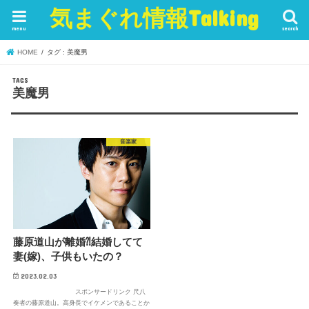
気まぐれ情報Talking
menu
search
HOME
タグ : 美魔男
美魔男
音楽家
藤原道山が離婚⁈結婚してて
妻(嫁)、子供もいたの？
2023.02.03
スポンサードリンク 尺八
奏者の藤原道山。高身長でイケメンであることか