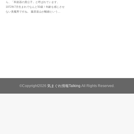
ら、「和楽器の貴公子」と呼ばれています。
1972年7月生まれでなんと50歳！年齢を感じさせ
ない美魔男ですね。 藤原道山が離婚という…
©Copyright2026
気まぐれ情報Talking
.All Rights Reserved.