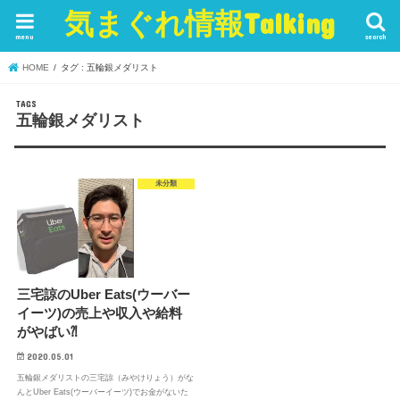
気まぐれ情報Talking
menu
search
HOME
タグ : 五輪銀メダリスト
五輪銀メダリスト
未分類
三宅諒のUber Eats(ウーバー
イーツ)の売上や収入や給料
がやばい⁈
2020.05.01
五輪銀メダリストの三宅諒（みやけりょう）がな
んとUber Eats(ウーバーイーツ)でお金がないた