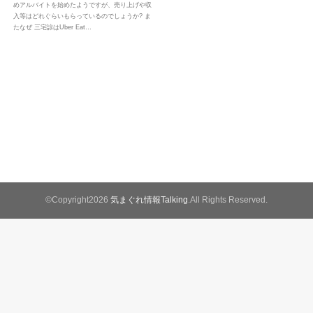
めアルバイトを始めたようですが、売り上げや収
入等はどれぐらいもらっているのでしょうか? ま
たなぜ 三宅諒はUber Eat…
©Copyright2026
気まぐれ情報Talking
.All Rights Reserved.