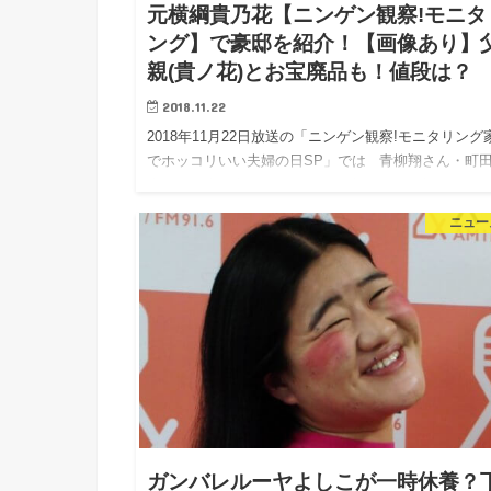
元横綱貴乃花【ニンゲン観察!モニタ
ング】で豪邸を紹介！【画像あり】
親(貴ノ花)とお宝廃品も！値段は？
2018.11.22
2018年11月22日放送の「ニンゲン観察!モニタリング
でホッコリいい夫婦の日SP」では 青柳翔さん・町
太さん鈴木伸之さんがゲスト出演し占いで告げられた
命の人が ピッタリ3人現れたら誰を選ぶ？とい…
ニュー
ガンバレルーヤよしこが一時休養？