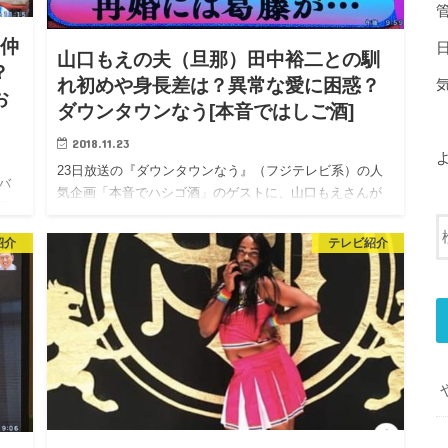
⁈仲
山口もえの夫（旦那）田中裕二との馴
？
れ初めや身長差は？異常な愛に困惑？
お
ダウンタウンなう[本音ではしご酒]
2018.11.23
23日放送の『ダウンタウンなう』（フジテレビ系）の人
バ
気企画「本音でハシゴ酒」のゲストに、山口もえさんが
フ
出演されます。 飲み仲間として鈴木紗理奈さんもが登
を
場します 山…
紹介
テレビ紹介