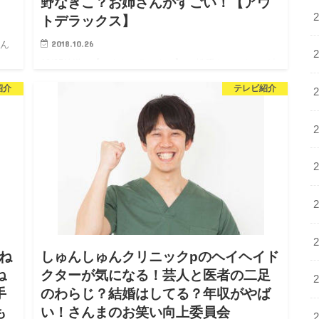
】
野なぎこ？お姉さんがすごい！【アウ
トデラックス】
2018.10.26
さん
10/25放送の【アウトデラックス】に 松原タニシさんが出
紹介
演されました。 事故物件に住み続ける男”としてアウト
紹介
テレビ紹介
デラックスに登場します。 今回はタニシさんの現在住ん
でいる事故物件についてや、 彼女の情報や番組…
ね
しゅんしゅんクリニックpのヘイヘイド
ね
クターが気になる！芸人と医者の二足
手
のわらじ？結婚はしてる？年収がやば
も
い！さんまのお笑い向上委員会