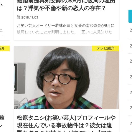
結婚前提真剣交際の末9月に破局の理由
い
は？浮気や不倫や新の恋人の存在？
2018.11.03
お笑い芸人オードリー若林正恭と女優の南沢奈央が9月に
こ
破局していたことが判明しました。 互いに人見知りだ
養す
ったお2人は長い友人関係の末にお付き合いし、 あんなに
エ
結婚前提や結婚寸前と囁かれていたお二人ですが、何
紹介
テレビ紹介
故…
離
松原タニシ(お笑い芸人)プロフィールや
シ
現在住んでいる事故物件は？彼女は遠