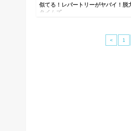
似てる！レパートリーがヤバイ！脱
タイムズ
2018.09.19
皆さまアッコさんのものまねをする芸人さんをご存知
すか？ 以前脱力タイムズで出演されていてそっくり
<
1
ぎてびっくりしちゃったので調べてみると、 Mr.シャ
コさんという方なのですね。 http…