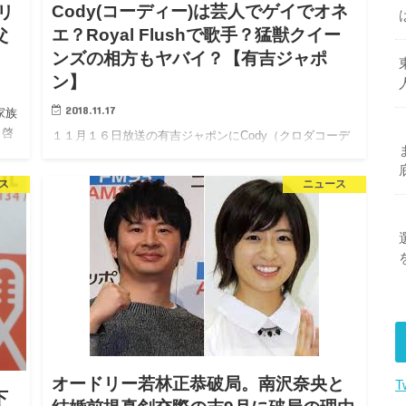
Cody(コーディー)は芸人でゲイでオネ
リ
エ？Royal Flushで歌手？猛獣クイー
父
ンズの相方もヤバイ？【有吉ジャポ
ン】
2018.11.17
家族
田啓
１１月１６日放送の有吉ジャポンにCody（クロダコーデ
運
ィー） が出演しました。 バービー推薦の外国人オネエ芸
人として登場したcodyさん。 調べてみるとブルゾンち
ス
ニュース
えみの新ユニットの 「Royal Flush…
オードリー若林正恭破局。南沢奈央と
T
下