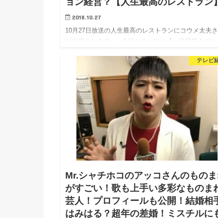
ョン経営？【人生最高のレストラン
2018.10.27
10月27日放送の人生最高のレストランにコウメ太夫
が出演されます。 今回のテーマは【一発屋芸人グル
メ】 番組では、元奥様と行った思い出の鉄板焼きを
テレビ
されていました。 そんなコウメさんの元…
Mr.シャチホコのアッコさんのものま
がすごい！歌も上手い多彩なものま
芸人！プロフィールも公開！結婚相
はみはる？超年の差婚！ミスチルに