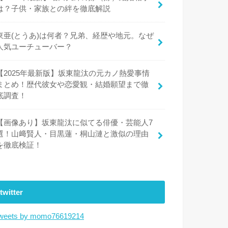
は？子供・家族との絆を徹底解説
東亜(とうあ)は何者？兄弟、経歴や地元。なぜ
人気ユーチューバー？
【2025年最新版】坂東龍汰の元カノ熱愛事情
まとめ！歴代彼女や恋愛観・結婚願望まで徹
底調査！
【画像あり】坂東龍汰に似てる俳優・芸能人7
選！山﨑賢人・目黒蓮・桐山漣と激似の理由
を徹底検証！
twitter
weets by momo76619214