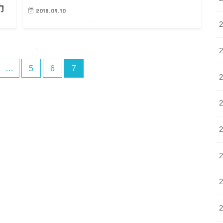
力
2018.09.10
さんまのお笑い向上委員会のモニター横芸人でしゅんし
ゅんクリニックpさんが出演されています。 独特のネタ
とダンスが気になりすぎます笑 なんと芸人と医師、二
で
足のわらじで活動しているんだとか。売れそ…
す
…
5
6
7
チホ