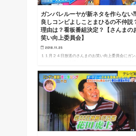
ガンバレルーヤが新ネタを作らない
良しコンビよしことまひるの不仲説
理由は？看板番組決定？【さんまの
笑い向上委員会】
2018.11.25
１１月２４日放送のさんまのお笑い向上委員会にガン
レルーヤさんが出演します。 ガンバレルーヤのプロ
ィールや経歴 ガンバレルーヤが主催ライブで新ネタ
テレビ
作らなかった真相や、 芸能界…