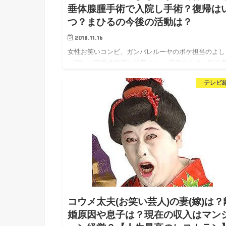
垂体腺腫手術で入院し手術？復帰は
つ？まひるの今後の活動は？
2018.11.16
女性お笑いコンビ、ガンバレルーヤのボケ担当のよし
（28）が下垂体腺腫と診断され、 手術のため一時休
ることが16日、所属事務所よしもとクリエイティブ・
テレビ
ージェンシーから発表されました。 復帰はいつなの
か…
コウメ太夫(お笑い芸人)の妻(嫁)は？
婚原因や息子は？現在の収入はマン