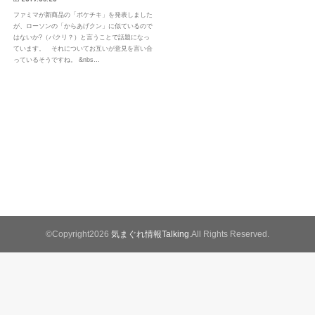
ファミマが新商品の「ポケチキ」を発表しました
が、ローソンの「からあげクン」に似ているので
はないか?（パクリ？）と言うことで話題になっ
ています。 それについてお互いが意見を言い合
っているそうですね。 &nbs…
©Copyright2026
気まぐれ情報Talking
.All Rights Reserved.