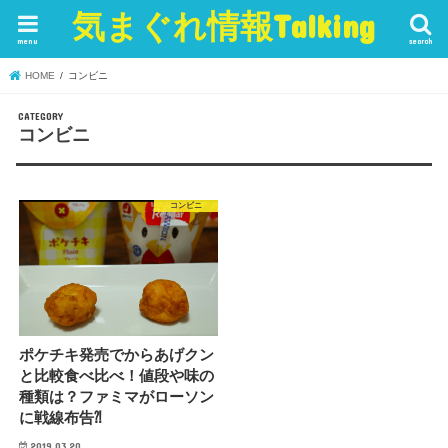
気まぐれ情報Talking
menu
search
HOME
コンビニ
コンビニ
コンビニ
ポケチキ発売でからあげクン
と比較食べ比べ！値段や味の
種類は？ファミマがローソン
に戦線布告⁈
2019.03.20