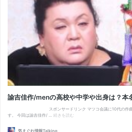
諭吉佳作/menの高校や中学や出身は？
スポンサードリンク マツコ会議に10代の作曲家の諭吉佳作/
諭
す。 今回は諭吉佳作/ …
続きを読む
吉
佳
気まぐれ情報Talking