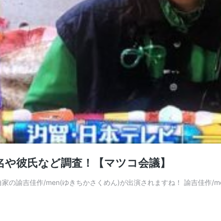
本名や彼氏など調査！【マツコ会議】
men(ゆきちかさくめん)が出演されますね！ 諭吉佳作/men